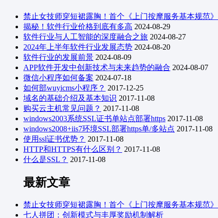
禁止女技师穿短裙露胸！首个《上门按摩服务基本规范》
揭秘！软件行业价格到底有多高
2024-08-29
软件行业与人工智能的深度融合之旅
2024-08-27
2024年上半年软件行业发展态势
2024-08-20
软件行业的发展前景
2024-08-09
APP软件开发中创新技术与未来趋势的融合
2024-08-07
微信小程序如何备案
2024-07-18
如何部wuyicms小程序？
2017-12-25
域名的基础介绍及基本知识
2017-11-08
购买云主机常见问题？
2017-11-08
windows2003系统SSL证书单站点部署https
2017-11-08
windows2008+iis7环境SSL部署https单/多站点
2017-11-08
使用ssl证书优势？
2017-11-08
HTTP和HTTPS有什么区别？
2017-11-08
什么是SSL？
2017-11-08
最新文章
禁止女技师穿短裙露胸！首个《上门按摩服务基本规范》
七人拼团：创新模式与丰厚奖励机制解析